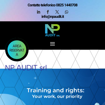
Contatto telefonico 0825 1440708
info@npaudit.it
AREA
RISERVAT
A
NP AUDIT srl