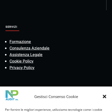
SERVIZI
Formazione
Consulenza Aziendale
Assistenza Legale
Cookie Policy
Privacy Policy
Gestisci Consenso Cookie
Formazione
Per fornire le migliori esperienze, utilizziamo tecnologie come i cookie